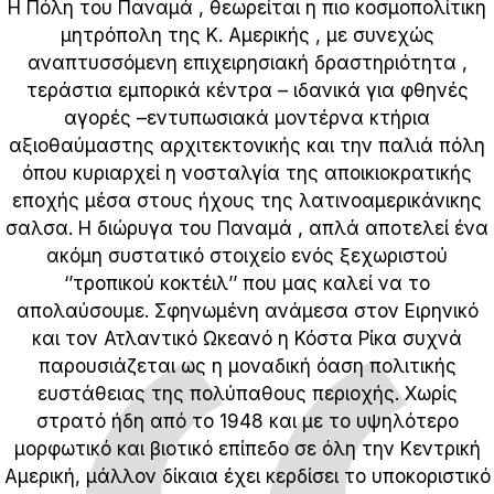
Η Πόλη του Παναμά , θεωρείται η πιο κοσμοπολίτικη
μητρόπολη της Κ. Αμερικής , με συνεχώς
αναπτυσσόμενη επιχειρησιακή δραστηριότητα ,
τεράστια εμπορικά κέντρα – ιδανικά για φθηνές
αγορές –εντυπωσιακά μοντέρνα κτήρια
αξιοθαύμαστης αρχιτεκτονικής και την παλιά πόλη
όπου κυριαρχεί η νοσταλγία της αποικιοκρατικής
εποχής μέσα στους ήχους της λατινοαμερικάνικης
σαλσα. Η διώρυγα του Παναμά , απλά αποτελεί ένα
ακόμη συστατικό στοιχείο ενός ξεχωριστού
‘’τροπικού κοκτέιλ’’ που μας καλεί να το
απολαύσουμε. Σφηνωμένη ανάμεσα στον Ειρηνικό
και τον Ατλαντικό Ωκεανό η Κόστα Ρίκα συχνά
παρουσιάζεται ως η μοναδική όαση πολιτικής
ευστάθειας της πολύπαθους περιοχής. Χωρίς
στρατό ήδη από το 1948 και με το υψηλότερο
μορφωτικό και βιοτικό επίπεδο σε όλη την Κεντρική
Αμερική, μάλλον δίκαια έχει κερδίσει το υποκοριστικό